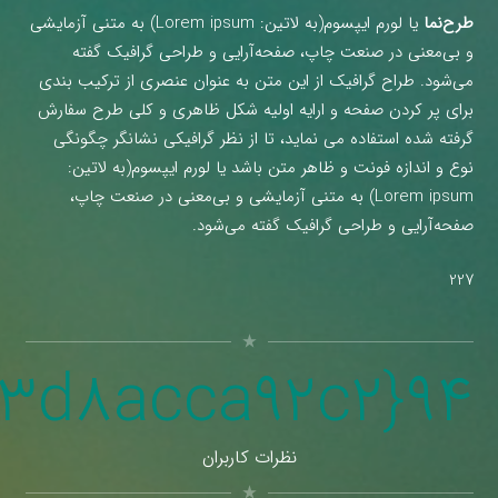
طرح‌نما
یا لورم ایپسوم(به لاتین: Lorem ipsum) به متنی آزمایشی
و بی‌معنی در صنعت چاپ، صفحه‌آرایی و طراحی گرافیک گفته
می‌شود. طراح گرافیک از این متن به عنوان عنصری از ترکیب بندی
برای پر کردن صفحه و ارایه اولیه شکل ظاهری و کلی طرح سفارش
گرفته شده استفاده می نماید، تا از نظر گرافیکی نشانگر چگونگی
نوع و اندازه فونت و ظاهر متن باشد یا لورم ایپسوم(به لاتین:
Lorem ipsum) به متنی آزمایشی و بی‌معنی در صنعت چاپ،
صفحه‌آرایی و طراحی گرافیک گفته می‌شود.
227
star_rate
13
d
8
acca
92
c
2
{
94
نظرات کاربران
star_rate