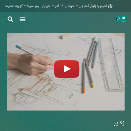
آدرس: بلوار کشاورز – خیابان 16 آذر – خیابان پور سینا – کوچه عنایت
زفایر