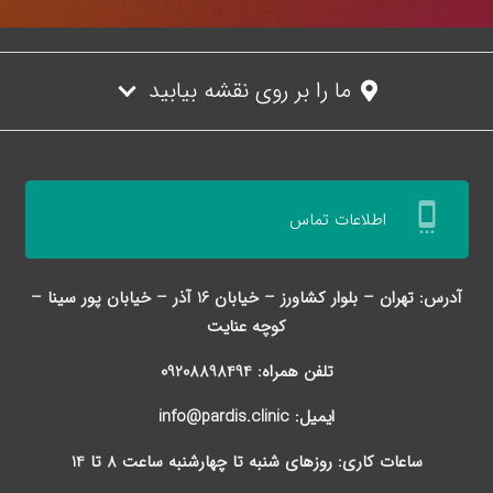
ما را بر روی نقشه بیابید
settings_cell
اطلاعات تماس
آدرس: تهران – بلوار کشاورز – خیابان 16 آذر – خیابان پور سینا –
کوچه عنایت
تلفن همراه: 09208898494
ایمیل: info@pardis.clinic
ساعات کاری: روزهای شنبه تا چهارشنبه ساعت 8 تا 14