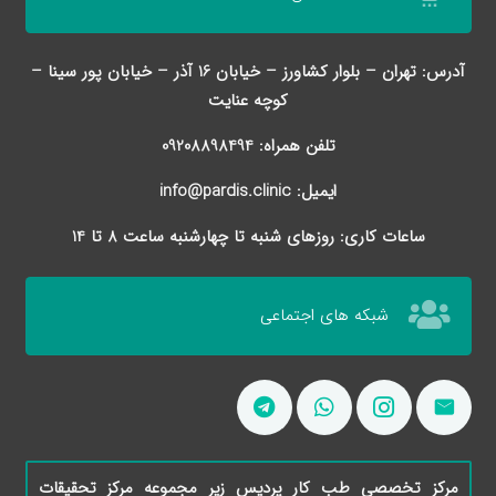
آدرس: تهران – بلوار کشاورز – خیابان 16 آذر – خیابان پور سینا –
کوچه عنایت
تلفن همراه: 09208898494
ایمیل: info@pardis.clinic
ساعات کاری: روزهای شنبه تا چهارشنبه ساعت 8 تا 14
شبکه های اجتماعی
مرکز تخصصی طب کار پردیس زیر مجموعه مرکز تحقیقات