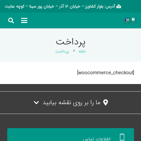
آدرس: بلوار کشاورز – خیابان 16 آذر – خیابان پور سینا – کوچه عنایت
پرداخت
خانه
پرداخت
chevron_right
[woocommerce_checkout]
ما را بر روی نقشه بیابید
settings_cell
اطلاعات تماس