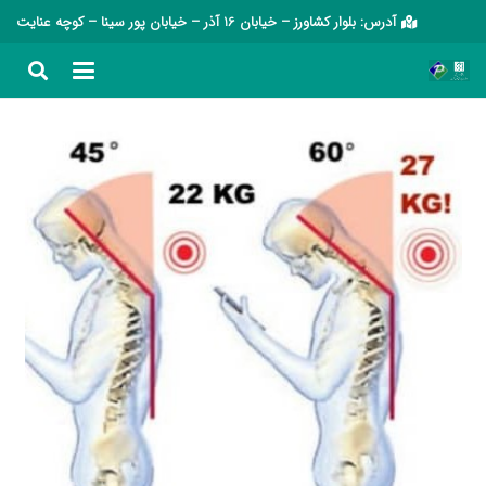
آدرس: بلوار کشاورز – خیابان 16 آذر – خیابان پور سینا – کوچه عنایت