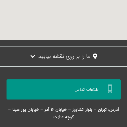
ما را بر روی نقشه بیابید
settings_cell
اطلاعات تماس
آدرس: تهران – بلوار کشاورز – خیابان 16 آذر – خیابان پور سینا –
کوچه عنایت