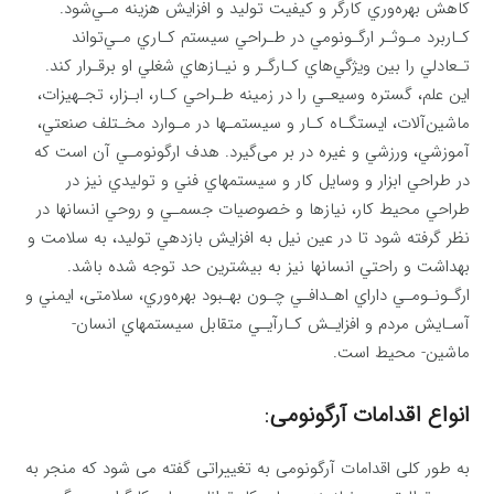
كاهش بهره‌وري كارگر و كيفيت توليد و افزايش هزينه مـي‌شود.
كـاربرد مـوثـر ارگـونومي در طـراحي سيستم كـاري مـي‌تواند
تـعادلي را بين ويژگي‌هاي كـارگـر و نيـازهاي شغلي او برقـرار كند.
اين علم، گستره وسيعـي را در زمينه طـراحي كـار، ابـزار، تجـهيزات،
ماشين‌آلات، ايستگـاه كـار و سيستمـها در مـوارد مخـتلف صنعتي،
آموزشي، ورزشي و غيره در بر می‌گيرد. هدف ارگونومـي ‌آن است كه
در طراحي ابزار و وسايل كار و سيستمهاي فني و توليدي نيز در
طراحي محيط كار، نيازها و خصوصيات جسمـي ‌و روحي انسانها در
نظر گرفته شود تا در عين نيل به افزايش بازدهي توليد، به سلامت و
بهداشت و راحتي انسانها نيز به بيشترين حد توجه شده باشد.
ارگـونـومـي ‌داراي اهـدافـي چـون بهـبود بهره‌وري، سلامتی، ايمني و
آسـايش مردم و افزايـش كـارآيـي متقابل سيستمهاي انسان-
ماشين- محيط است.
انواع اقدامات آرگونومی
:
به طور کلی اقدامات آرگونومی به تغییراتی گفته می شود که منجر به