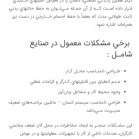
ديگر همين زنـدگي صنعتي، انسان را در معرض آسيبهاي جـديدي
قـرار داده اسـت كــه از آن جمـله مـي‌تـوان به حفظ حالتهاي بدني
ثابت طولاني مدت كه بعضاً با حفظ اجسام خــارجي در دست نيز
همراه‌اند اشاره نمود.
برخي مشكلات معمول در صنايع
شامـل :
طـراحي نامنـاسب محـل كـار
عـدم انطباق بين قابليتهاي كـارگر و الزامات شغلي
وجود محيط كار و مشاغل زيان‌آور
طراحي نامناسب سيستم انسان – ماشين برنامـه‌هاي ضعيف
مديـريت مـي‌باشد
اين مشـكلات منجـر به ايجاد مخاطرات در محل كار، ضعف سلامتي
كارگران، صدمات ناشي از كار با تجهيزات، معلوليتها و در عوض