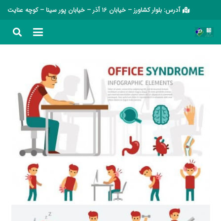
آدرس: بلوار کشاورز – خیابان 16 آذر – خیابان پور سینا – کوچه عنایت