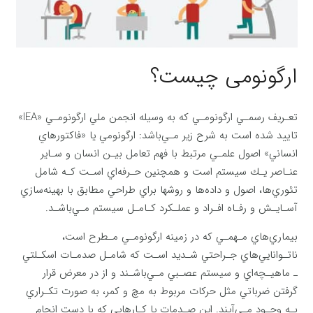
ارگونومی چیست؟
تعـريف رسمـي ‌ارگونومـي ‌كه به وسيله انجمن ملي ارگونومـي ‌«IEA»
تاييد شده است به شرح زير مـي‌باشد: ارگونومي یا «فاكتورهاي
انساني» اصول علمـي ‌مرتبط با فهم تعامل بيـن انسان و سـاير
عنـاصر يـك سيستم است و همچنین حـرفه‌اي اسـت كـه شامل
تئوري‌ها، اصول و داده‌ها و روشها براي طراحي مطابق با بهينه‌سازي
آسـايـش و رفـاه افـراد و عملـكرد كـامـل سيستم مـي‌باشـد.
بيماري‌هاي مـهمـي ‌كه در زمينه ارگونومـي‌ مـطرح است،
ناتـوانايي‌هاي جـراحتي شـديد اسـت كه شامـل صدمـات اسكـلتي
ـ ماهيـچه‌اي و سيستم عصـبي مـي‌باشـند و از در معرض قرار
گرفتن ضرباتي مثل حركات مربوط به مچ و كمر، به صورت تكـراري
بـه وجـود مـي‌آيند. اين صـدمات يا كـارهايي كه با دست انجام