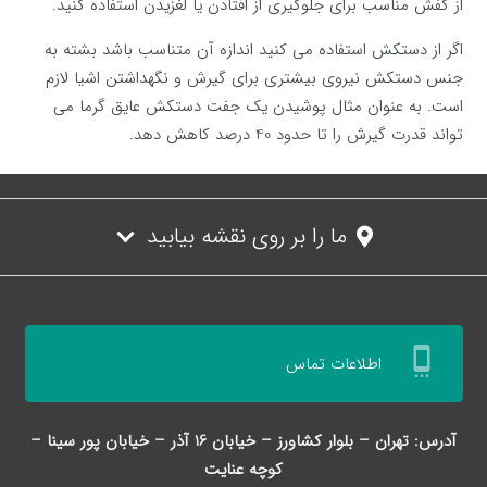
از کفش مناسب برای جلوگیری از افتادن یا لغزیدن استفاده کنید.
اگر از دستکش استفاده می کنید اندازه آن متناسب باشد بشته به
جنس دستکش نیروی بیشتری برای گیرش و نگهداشتن اشیا لازم
است. به عنوان مثال پوشیدن یک جفت دستکش عایق گرما می
تواند قدرت گیرش را تا حدود 40 درصد کاهش دهد.
ما را بر روی نقشه بیابید
settings_cell
اطلاعات تماس
آدرس: تهران – بلوار کشاورز – خیابان 16 آذر – خیابان پور سینا –
کوچه عنایت