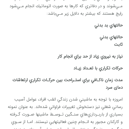
مـي‌شوند و در دفاتري كه كارها به صورت اتوماتيك انجام مـي‌شود
رايج هستند كه بيشتر به دلايل زير مـي‌باشد:
حالتهاي بد بدني
حالتهاي بدني
ثابت
نياز به نيروي زياد از حد براي انجام كار
حركات تكراري با تعـداد زيـاد
مدت زمان ناكـافي براي استـراحت بين حركـات تكراري ارتعاشات
دمای سرد
امروزه با توجه به ماشيني شدن زندگي اغلب افراد، عوامل آسيب
رساني شغلي نيز دستخوش تغييرات فراواني شده‌اند. به عنوان نمونه
بسياري از باربـرداري‌هاي سنـگين تـوسـط ماشينها صـورت گـرفته
و كاركنان مجبور به انـجام چنين فعاليتهايي نيستند. امـا از سـوي