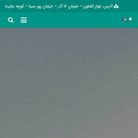
آدرس: بلوار کشاورز – خیابان 16 آذر – خیابان پور سینا – کوچه عنایت