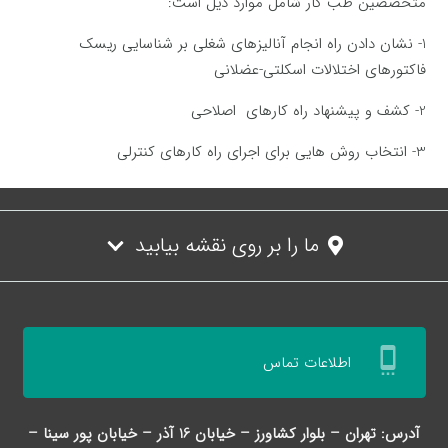
متخصصین طب کار شامل موارد ذیل است:
1- نشان دادن راه انجام آنالیزهای شغلی بر شناسایی ریسک
فاکتورهای اختلالات اسکلتی-عضلانی
2- کشف و پیشنهاد راه کارهای اصلاحی
3- انتخاب روش هایی برای اجرای راه کارهای کنترلی
ما را بر روی نقشه بیابید
settings_cell
اطلاعات تماس
آدرس: تهران – بلوار کشاورز – خیابان 16 آذر – خیابان پور سینا –