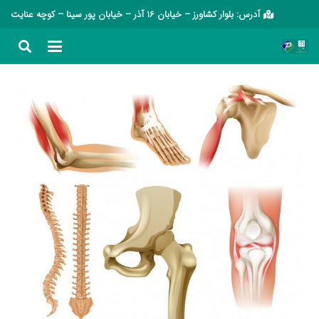
آدرس: بلوار کشاورز – خیابان 16 آذر – خیابان پور سینا – کوچه عنایت