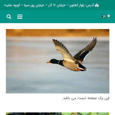
آدرس: بلوار کشاورز – خیابان 16 آذر – خیابان پور سینا – کوچه عنایت
این یک صفحه تست می باشد.