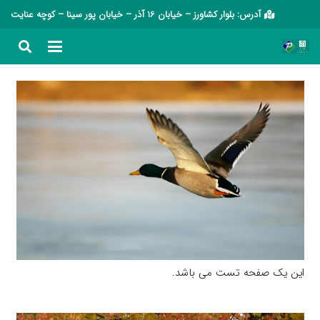
آدرس: بلوار کشاورز – خیابان 16 آذر – خیابان پور سینا – کوچه عنایت
این یک صفحه تست می باشد.