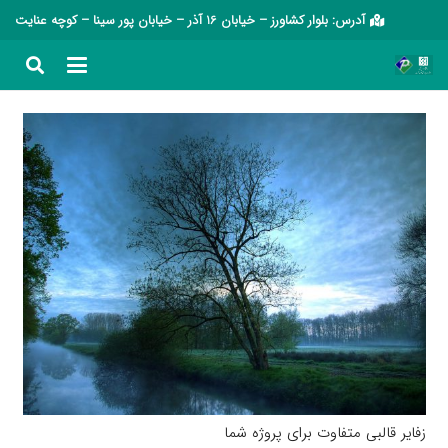
آدرس: بلوار کشاورز – خیابان 16 آذر – خیابان پور سینا – کوچه عنایت
زفایر قالبی متفاوت برای پروژه شما