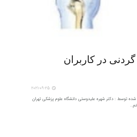
ردنی در کاربران
2021-09-25
access_time
یه شده توسط : دکتر شهره علیدوستی دانشگاه علوم پزشکی تهران
 خم…