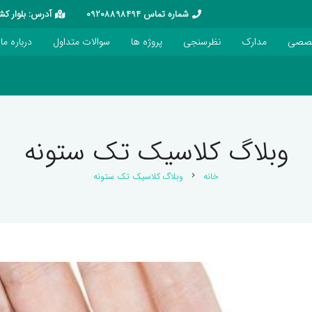
شماره تماس 09208898494
آدرس: بلوار کشاورز – خیابان 16 آذ
خصصی
مدارک
نظرسنجی
پروژه ها
سوالات متداول
درباره ما
وبلاگ کلاسیک تک ستونه
خانه
وبلاگ کلاسیک تک ستونه
chevron_right