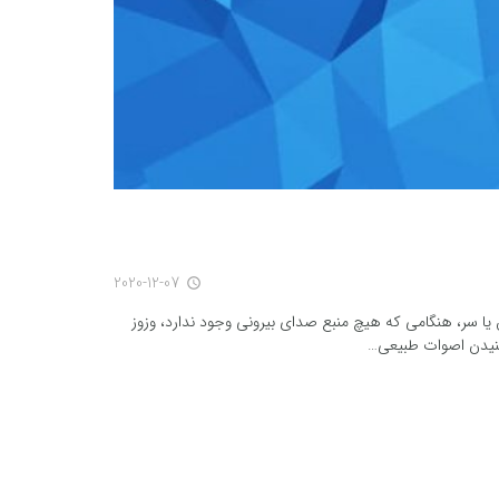
2020-12-07
access_time
ا سر، هنگامی که هیچ منبع صدای بیرونی وجود ندارد، وزوز
شنیدن اصوات طبیعی…