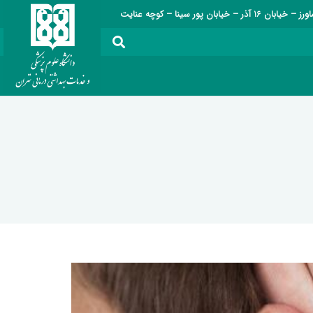
ر – خیابان پور سینا – کوچه عنایت