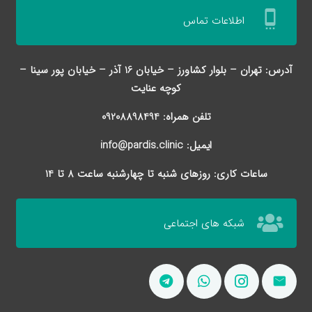
settings_cell
اطلاعات تماس
آدرس: تهران – بلوار کشاورز – خیابان 16 آذر – خیابان پور سینا –
کوچه عنایت
تلفن همراه: 09208898494
ایمیل: info@pardis.clinic
ساعات کاری: روزهای شنبه تا چهارشنبه ساعت 8 تا 14
شبکه های اجتماعی