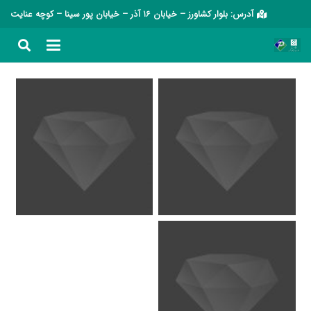
آدرس: بلوار کشاورز – خیابان 16 آذر – خیابان پور سینا – کوچه عنایت