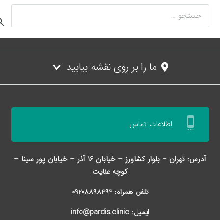
جستجو
برای:
ما را بر روی نقشه بیابید
settings_cell
اطلاعات تماس
آدرس: تهران – بلوار کشاورز – خیابان 16 آذر – خیابان پور سینا –
کوچه عنایت
تلفن همراه: 09208898494
ایمیل: info@pardis.clinic