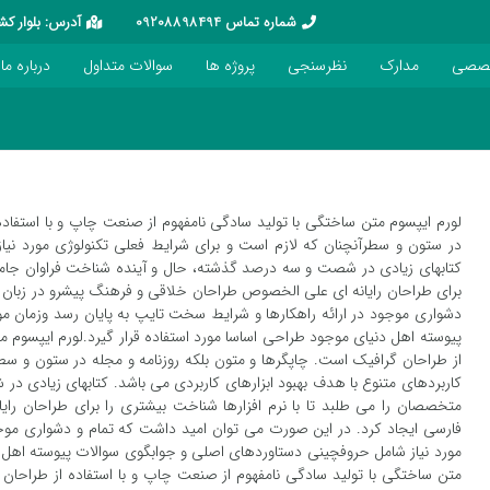
شماره تماس 09208898494
آدرس: بلوار کشاورز – خیابان 16 آذ
خصصی
مدارک
نظرسنجی
پروژه ها
سوالات متداول
درباره ما
لورم ایپسوم متن ساختگی با تولید سادگی نامفهوم از صنعت چاپ و با استفاده
در ستون و سطرآنچنان که لازم است و برای شرایط فعلی تکنولوژی مورد نیاز 
کتابهای زیادی در شصت و سه درصد گذشته، حال و آینده شناخت فراوان جامعه
برای طراحان رایانه ای علی الخصوص طراحان خلاقی و فرهنگ پیشرو در زبان ف
دشواری موجود در ارائه راهکارها و شرایط سخت تایپ به پایان رسد وزمان م
پیوسته اهل دنیای موجود طراحی اساسا مورد استفاده قرار گیرد.لورم ایپسوم م
از طراحان گرافیک است. چاپگرها و متون بلکه روزنامه و مجله در ستون و سطر
کاربردهای متنوع با هدف بهبود ابزارهای کاربردی می باشد. کتابهای زیادی 
متخصصان را می طلبد تا با نرم افزارها شناخت بیشتری را برای طراحان ر
فارسی ایجاد کرد. در این صورت می توان امید داشت که تمام و دشواری موجو
مورد نیاز شامل حروفچینی دستاوردهای اصلی و جوابگوی سوالات پیوسته اهل دن
متن ساختگی با تولید سادگی نامفهوم از صنعت چاپ و با استفاده از طراحان 