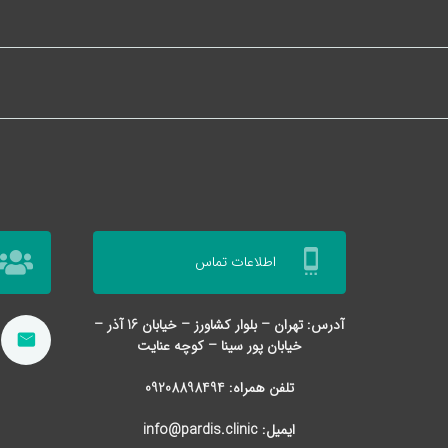
settings_cell
اطلاعات تماس
آدرس: تهران – بلوار کشاورز – خیابان 16 آذر –
خیابان پور سینا – کوچه عنایت
تلفن همراه: 09208898494
ایمیل: info@pardis.clinic