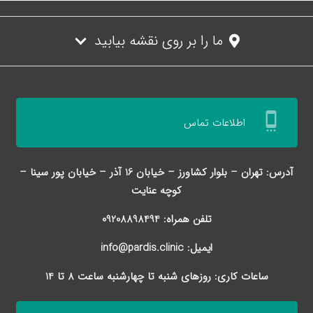
ما را بر روی نقشه بیابید
settings_cell
اطلاعات تماس
آدرس: تهران – بلوار کشاورز – خیابان 16 آذر – خیابان پور سینا –
کوچه عنایت
تلفن همراه: 09208898494
ایمیل: info@pardis.clinic
ساعات کاری: روزهای شنبه تا چهارشنبه ساعت 8 تا 14