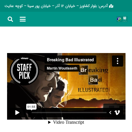
آدرس: بلوار کشاورز – خیابان 16 آذر – خیابان پور سینا – کوچه عنایت