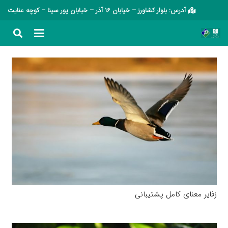
آدرس: بلوار کشاورز – خیابان 16 آذر – خیابان پور سینا – کوچه عنایت
زفایر معنای کامل پشتیبانی