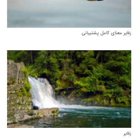
زفایر معنای کامل پشتیبانی
زفایر