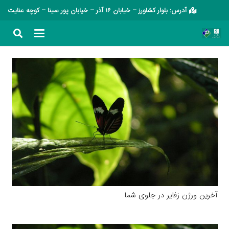
آدرس: بلوار کشاورز – خیابان 16 آذر – خیابان پور سینا – کوچه عنایت
آخرین ورژن زفایر در جلوی شما