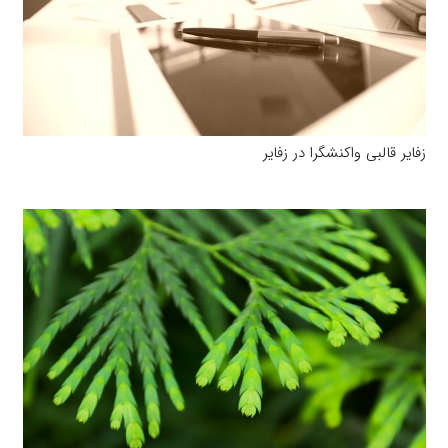
زفایر قالبی واکنشگرا در زفایر