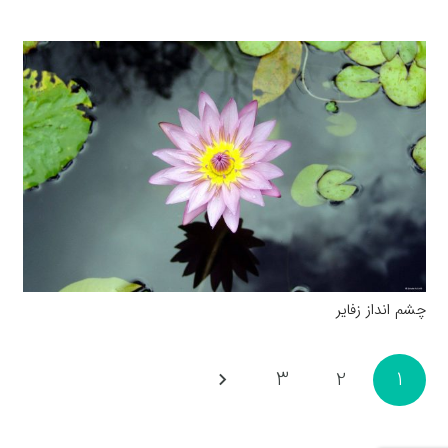
چشم انداز زفایر
3
2
1